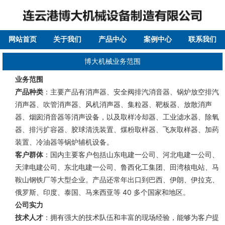
网站首页
关于我们
产品中心
案例中心
联系我们
博大机械业务范围
业务范围
产品种类
：主要产品有消声器、安全阀排汽消音器、锅炉放空排汽
消声器、吹管消声器、风机消声器、集粒器、靶板器、放散消声
器、烟囱消音器等消声设备，以及取样冷却器、工业滤水器、除氧
器、排污扩容器、胶球清洗装置、煤粉取样器、飞灰取样器、加药
装置、冷油器等锅炉辅机设备。
客户群体
：国内主要客户包括山东电建一公司、河北电建一公司、
天津电建公司、东北电建一公司、鲁西化工集团、田湾核电站、马
鞍山钢铁厂等大型企业。产品还常年出口到巴西、伊朗、伊拉克、
俄罗斯、印度、泰国、马来西亚等 40 多个国家和地区。
公司实力
技术人才
：拥有强大的技术队伍和丰富的现场经验，能够为客户提