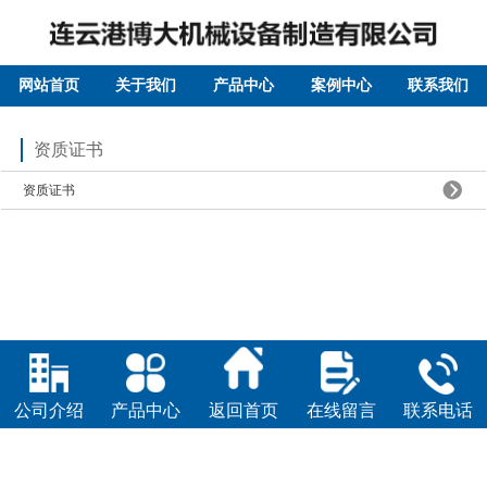
网站首页
关于我们
产品中心
案例中心
联系我们
资质证书
资质证书
公司介绍
产品中心
返回首页
在线留言
联系电话