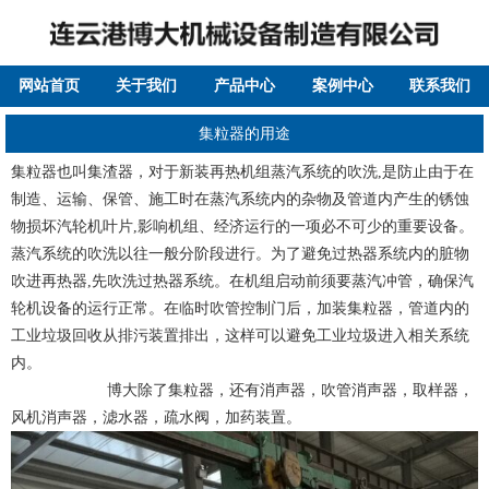
网站首页
关于我们
产品中心
案例中心
联系我们
集粒器的用途
集粒器也叫集渣器，对于新装再热机组蒸汽系统的吹洗,是防止由于在
制造、运输、保管、施工时在蒸汽系统内的杂物及管道内产生的锈蚀
物损坏汽轮机叶片,影响机组、经济运行的一项必不可少的重要设备。
蒸汽系统的吹洗以往一般分阶段进行。为了避免过热器系统内的脏物
吹进再热器,先吹洗过热器系统。在机组启动前须要蒸汽冲管，确保汽
轮机设备的运行正常。在临时吹管控制门后，加装集粒器，管道内的
工业垃圾回收从排污装置排出，这样可以避免工业垃圾进入相关系统
内。
博大除了集粒器，还有消声器，吹管消声器，取样器，
风机消声器，滤水器，疏水阀，加药装置。