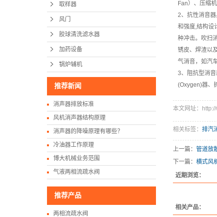
Fan）、压缩
取样器
2、抗性消音器具
风门
和强度,结构
胶球清洗滤水器
种冲击。吹扫
加药设备
锈皮、焊渣以及
气消音，如汽
锅炉辅机
3、阻抗型消音器
(Oxygen
推荐新闻
消声器排放标准
本文网址：http://ww
风机消声器结构原理
相关标签：
排汽
消声器的降噪原理有哪些？
冷油器工作原理
上一篇：
管道放
博大机械业务范围
下一篇：
横式风
气液两相流疏水阀
近期浏览：
推荐产品
相关产品：
两相流疏水阀