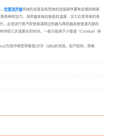
点。
吹管消声器
壳体的支座及和壳体的连接部件要有足够的刚度
力等各种附加力，消声器本体应能抵抗温度、压力交变带来的各
行，必须进行蒸汽吹管来清除过热器与再热器系统管道内部的
续几天或更长的时间。一般只能用于小管道（Conduit）排
ency)为低中频宽带噪音(分贝（dB))的消音。如汽轮机、除氧