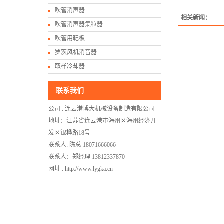
吹管消声器
相关新闻：
吹管消声器集粒器
吹管用靶板
罗茨风机消音器
取样冷却器
联系我们
公司 : 连云港博大机械设备制造有限公司
地址：江苏省连云港市海州区海州经济开
发区银桦路18号
联系人: 陈总 18071666066
联系人：郑经理 13812337870
网址 : http://www.lygka.cn