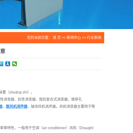
您的当前位置：
首 页
>>
新闻中心
>>
行业新闻
意
（zhuāng zhì）。
即阻性消音器、抗性消音器、阻抗复合式消音器、微穿孔
器
、
鼓风机消声器
、轴流风机消声器。风机消音器主要用于降
)简单等特性，一般用于空调（air conditioner）风机（Draught