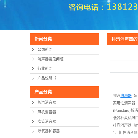
加药设备
锅炉辅机
新闻分类
排汽消声器的
公司新闻
消声器常见问题
行业新闻
产品说明书
产品分类
排汽
消声器
（m
蒸汽消音器
实用性消声器（
(Punctur
风机消音器
低各种风机风
吹管消音器
排汽消声器（mu
除氧器扩容器
1、阻性消音器具有吸