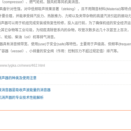
机（compressor）、燃气轮机、鼓风机等风机类消音。
备针对性强，对中低频吸声效果显著（striking），且不用隔音材料(Material)等特
设计要合理，并能承受排汽反力、热胀推力、力矩以及夹带杂物的高速汽流引起的振动
消声器可以用于机组完成安装或恢复性检修，投入运行前，为了确保机组的安全经济运
其它杂物等工业垃圾，为彻底清除管系内的杂物，吹管次数多达几十次甚至上百次，并持
车、轮船、柴油（oil）机等排气消音。
具有消音频带宽、使用(use)于安全(safe)等特性。主要用于声级高、但频率(frequ
)器、扩容器（vessel）、小排量的安全阀（作用：控制压力不超过规定值）排汽等。
w.lygka.cn/news/462.html
消声器的种类及使用注意
散消音器是吸收声波能量的消音器
机消声器的专业技术性能解析