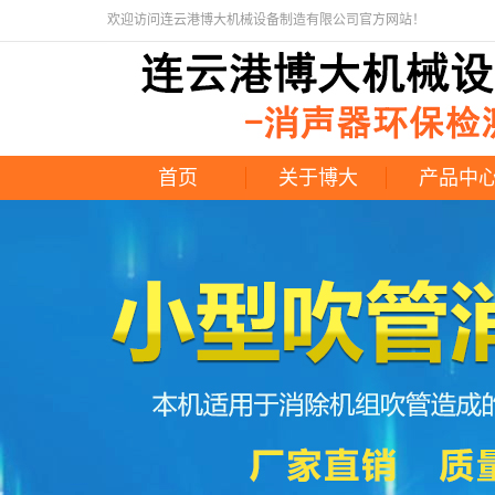
欢迎访问连云港博大机械设备制造有限公司官方网站！
首页
关于博大
产品中
公司简介
蒸汽消音
企业资质
风机消音
联系我们
吹管消音
除氧器扩容
取样器
风门
胶球清洗滤