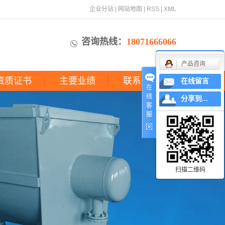
企业分站
|
网站地图
|
RSS
|
XML
咨询热线：
18071666066
产品咨询
资质证书
主要业绩
联系我们
在线留言
在
线
分享到...
客
服
扫描二维码