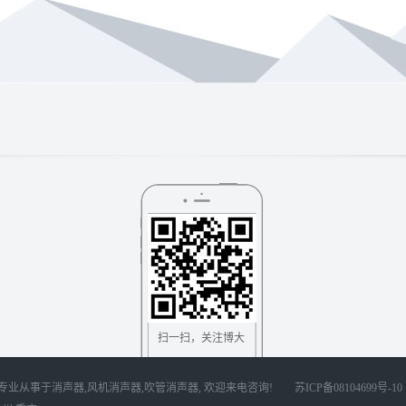
扫一扫，关注博大
公司 专业从事于
消声器
,
风机消声器
,
吹管消声器
, 欢迎来电咨询!
苏ICP备08104699号-10