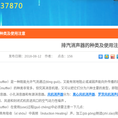
种类及使用注意
排汽消声器的种类及使用注
发布日期：
2018-08-12
作者：
点击：
156
uffler）是一种既能允许气流通过(tōng guò)，又能有效地阻止或减弱声能向外传播的装置
muffler）的种类非常多，但究其消音机理，又可以把它们分为六种主要的类型，
e)板消音器、小孔消音器和有源消音器。
风机消声器
分为：
离心风机消声器
、
罗茨风机消声
口、风道和封闭式机房进风口的空气动力性噪声 。
ffler）在使用(use)过程(guò chéng)中必须要注意一下几点：
收（xī shōu）中高频（Induction Heating）声，加工(jiā gōng)制造(zhì zào